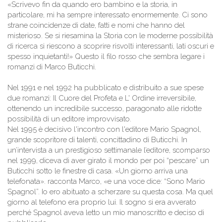
«Scrivevo fin da quando ero bambino e la storia, in
particolare, mi ha sempre interessato enormemente. Ci sono
strane coincidenze di date, fatti e nomi che hanno del
misterioso. Se si riesamina la Storia con le moderne possibilità
di ricerca si riescono a scoprire risvolti interessanti, lati oscuri e
spesso inquietanti!» Questo il filo rosso che sembra legare i
romanzi di Marco Buticchi.
Nel 1991 e nel 1992 ha pubblicato e distribuito a sue spese
due romanzi: Il Cuore del Profeta e L' Ordine irreversibile,
ottenendo un incredibile successo, paragonato alle ridotte
possibilità di un editore improvvisato.
Nel 1995 è decisivo l'incontro con l'editore Mario Spagnol,
grande scopritore di talenti, concittadino di Buticchi. In
un’intervista a un prestigioso settimanale l’editore, scomparso
nel 1999, diceva di aver girato il mondo per poi “pescare” un
Buticchi sotto le finestre di casa. «Un giorno arriva una
telefonata». racconta Marco, «e una voce dice: “Sono Mario
Spagnol”. Io ero abituato a scherzare su questa cosa. Ma quel
giorno al telefono era proprio lui. Il sogno si era avverato
perché Spagnol aveva letto un mio manoscritto e deciso di