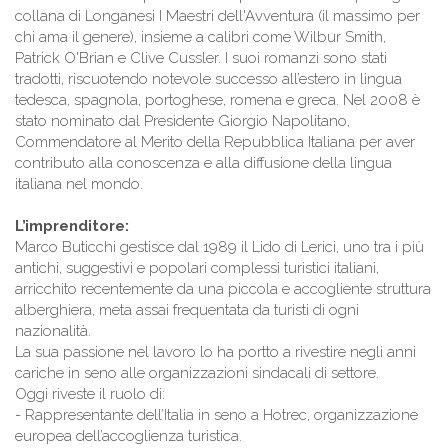
collana di Longanesi I Maestri dell'Avventura (il massimo per
chi ama il genere), insieme a calibri come Wilbur Smith,
Patrick O'Brian e Clive Cussler. I suoi romanzi sono stati
tradotti, riscuotendo notevole successo all’estero in lingua
tedesca, spagnola, portoghese, romena e greca. Nel 2008 è
stato nominato dal Presidente Giorgio Napolitano,
Commendatore al Merito della Repubblica Italiana per aver
contributo alla conoscenza e alla diffusione della lingua
italiana nel mondo.
L’imprenditore:
Marco Buticchi gestisce dal 1989 il Lido di Lerici, uno tra i più
antichi, suggestivi e popolari complessi turistici italiani,
arricchito recentemente da una piccola e accogliente struttura
alberghiera, meta assai frequentata da turisti di ogni
nazionalità.
La sua passione nel lavoro lo ha portto a rivestire negli anni
cariche in seno alle organizzazioni sindacali di settore.
Oggi riveste il ruolo di:
- Rappresentante dell’Italia in seno a Hotrec, organizzazione
europea dell’accoglienza turistica.