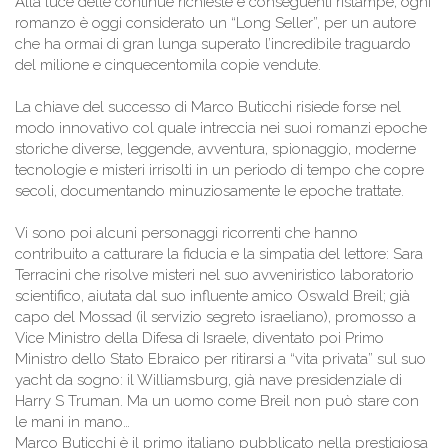
Alla luce delle continue richieste e conseguenti ristampe, ogni
romanzo è oggi considerato un “Long Seller”, per un autore
che ha ormai di gran lunga superato l’incredibile traguardo
del milione e cinquecentomila copie vendute.
La chiave del successo di Marco Buticchi risiede forse nel
modo innovativo col quale intreccia nei suoi romanzi epoche
storiche diverse, leggende, avventura, spionaggio, moderne
tecnologie e misteri irrisolti in un periodo di tempo che copre
secoli, documentando minuziosamente le epoche trattate.
Vi sono poi alcuni personaggi ricorrenti che hanno
contribuito a catturare la fiducia e la simpatia del lettore: Sara
Terracini che risolve misteri nel suo avveniristico laboratorio
scientifico, aiutata dal suo influente amico Oswald Breil; già
capo del Mossad (il servizio segreto israeliano), promosso a
Vice Ministro della Difesa di Israele, diventato poi Primo
Ministro dello Stato Ebraico per ritirarsi a “vita privata” sul suo
yacht da sogno: il Williamsburg, già nave presidenziale di
Harry S Truman. Ma un uomo come Breil non può stare con
le mani in mano…
Marco Buticchi è il primo italiano pubblicato nella prestigiosa