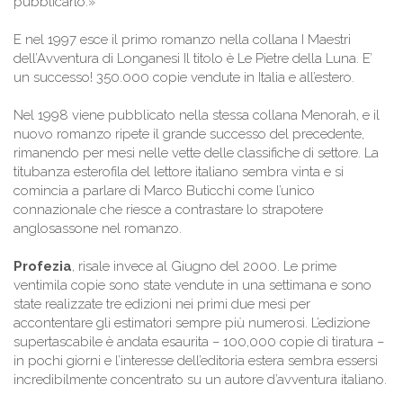
pubblicarlo.»
E nel 1997 esce il primo romanzo nella collana I Maestri
dell’Avventura di Longanesi Il titolo è Le Pietre della Luna. E’
un successo! 350.000 copie vendute in Italia e all’estero.
Nel 1998 viene pubblicato nella stessa collana Menorah, e il
nuovo romanzo ripete il grande successo del precedente,
rimanendo per mesi nelle vette delle classifiche di settore. La
titubanza esterofila del lettore italiano sembra vinta e si
comincia a parlare di Marco Buticchi come l’unico
connazionale che riesce a contrastare lo strapotere
anglosassone nel romanzo.
Profezia
, risale invece al Giugno del 2000. Le prime
ventimila copie sono state vendute in una settimana e sono
state realizzate tre edizioni nei primi due mesi per
accontentare gli estimatori sempre più numerosi. L’edizione
supertascabile è andata esaurita – 100,000 copie di tiratura –
in pochi giorni e l’interesse dell’editoria estera sembra essersi
incredibilmente concentrato su un autore d’avventura italiano.